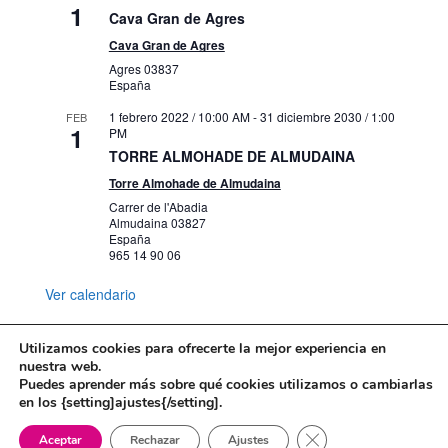
1
Cava Gran de Agres
Cava Gran de Agres
Agres
03837
España
1 febrero 2022 / 10:00 AM
-
31 diciembre 2030 / 1:00
FEB
1
PM
TORRE ALMOHADE DE ALMUDAINA
Torre Almohade de Almudaina
Carrer de l'Abadia
Almudaina
03827
España
965 14 90 06
Ver calendario
Utilizamos cookies para ofrecerte la mejor experiencia en
nuestra web.
Puedes aprender más sobre qué cookies utilizamos o cambiarlas
Mapa web
Política de Privacidad
en los {setting]ajustes{/setting].
Politica de cookies
Cerrar el banner de 
Aceptar
Rechazar
Ajustes