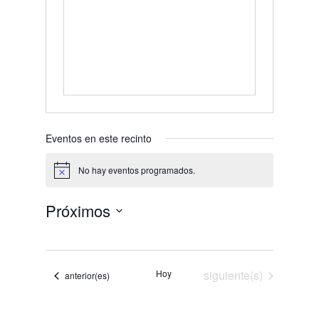
Eventos en este recinto
No hay eventos programados.
Aviso
Próximos
Selecciona
la
fecha.
Eventos
Hoy
siguiente(s)
Eventos
anterior(es)