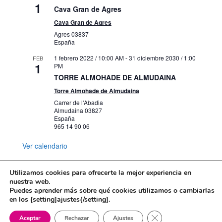
1
Cava Gran de Agres
Cava Gran de Agres
Agres
03837
España
1 febrero 2022 / 10:00 AM
-
31 diciembre 2030 / 1:00
FEB
1
PM
TORRE ALMOHADE DE ALMUDAINA
Torre Almohade de Almudaina
Carrer de l'Abadia
Almudaina
03827
España
965 14 90 06
Ver calendario
Utilizamos cookies para ofrecerte la mejor experiencia en
nuestra web.
Puedes aprender más sobre qué cookies utilizamos o cambiarlas
Mapa web
Política de Privacidad
en los {setting]ajustes{/setting].
Politica de cookies
Cerrar el banner de 
Aceptar
Rechazar
Ajustes