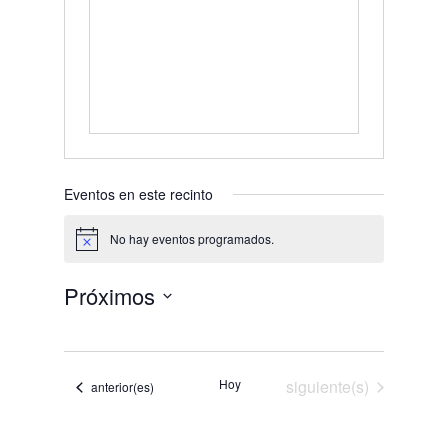
Eventos en este recinto
No hay eventos programados.
Aviso
Próximos
Selecciona
la
fecha.
Eventos
Hoy
siguiente(s)
Eventos
anterior(es)