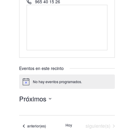
Teléfono
965 40 15 26
Eventos en este recinto
No hay eventos programados.
Aviso
Próximos
Selecciona
la
fecha.
Eventos
Hoy
siguiente(s)
Eventos
anterior(es)