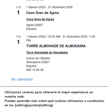
1 febrero 2022
-
31 diciembre 2030
FEB
1
Cava Gran de Agres
Cava Gran de Agres
Agres
03837
España
1 febrero 2022 / 10:00 AM
-
31 diciembre 2030 / 1:00
FEB
1
PM
TORRE ALMOHADE DE ALMUDAINA
Torre Almohade de Almudaina
Carrer de l'Abadia
Almudaina
03827
España
965 14 90 06
Ver calendario
Utilizamos cookies para ofrecerte la mejor experiencia en
nuestra web.
Puedes aprender más sobre qué cookies utilizamos o cambiarlas
Mapa web
Política de Privacidad
en los {setting]ajustes{/setting].
Politica de cookies