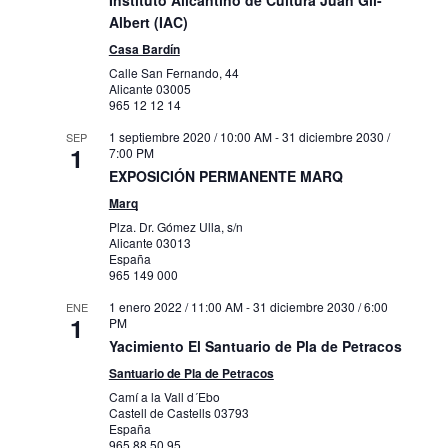
Instituto Alicantino de Cultura Juan Gil-
Albert (IAC)
Casa Bardín
Calle San Fernando, 44
Alicante
03005
965 12 12 14
1 septiembre 2020 / 10:00 AM
-
31 diciembre 2030 /
SEP
1
7:00 PM
EXPOSICIÓN PERMANENTE MARQ
Marq
Plza. Dr. Gómez Ulla, s/n
Alicante
03013
España
965 149 000
1 enero 2022 / 11:00 AM
-
31 diciembre 2030 / 6:00
ENE
1
PM
Yacimiento El Santuario de Pla de Petracos
Santuario de Pla de Petracos
Camí a la Vall d´Ebo
Castell de Castells
03793
España
965 88 50 95