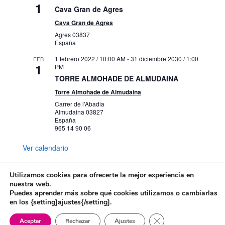
1
Cava Gran de Agres
Cava Gran de Agres
Agres
03837
España
1 febrero 2022 / 10:00 AM
-
31 diciembre 2030 / 1:00
FEB
1
PM
TORRE ALMOHADE DE ALMUDAINA
Torre Almohade de Almudaina
Carrer de l'Abadia
Almudaina
03827
España
965 14 90 06
Ver calendario
Utilizamos cookies para ofrecerte la mejor experiencia en
nuestra web.
Puedes aprender más sobre qué cookies utilizamos o cambiarlas
Mapa web
Política de Privacidad
en los {setting]ajustes{/setting].
Politica de cookies
Cerrar el banner de 
Aceptar
Rechazar
Ajustes