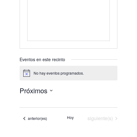
Eventos en este recinto
No hay eventos programados.
Aviso
Próximos
Selecciona
la
fecha.
Eventos
Hoy
siguiente(s)
Eventos
anterior(es)