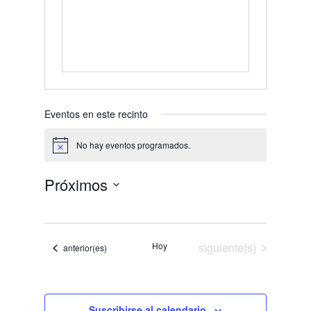
Eventos en este recinto
No hay eventos programados.
Aviso
Próximos
Selecciona
la
fecha.
Eventos
Hoy
siguiente(s)
Eventos
anterior(es)
Suscribirse al calendario