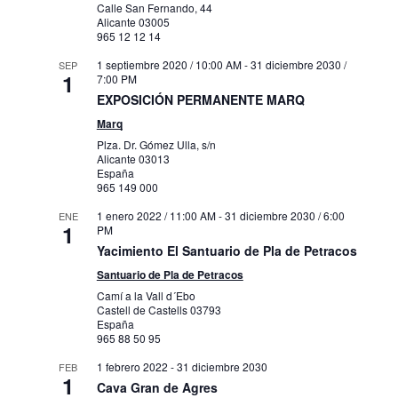
Calle San Fernando, 44
Alicante
03005
965 12 12 14
1 septiembre 2020 / 10:00 AM
-
31 diciembre 2030 /
SEP
1
7:00 PM
EXPOSICIÓN PERMANENTE MARQ
Marq
Plza. Dr. Gómez Ulla, s/n
Alicante
03013
España
965 149 000
1 enero 2022 / 11:00 AM
-
31 diciembre 2030 / 6:00
ENE
1
PM
Yacimiento El Santuario de Pla de Petracos
Santuario de Pla de Petracos
Camí a la Vall d´Ebo
Castell de Castells
03793
España
965 88 50 95
1 febrero 2022
-
31 diciembre 2030
FEB
1
Cava Gran de Agres