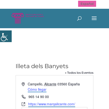
Español
Illeta dels Banyets
« Todos los Eventos
Dirección
Campello
,
Alicante
03560
España
Cómo llegar
Teléfono
965 14 90 00
Website
https://www.marqalicante.com/