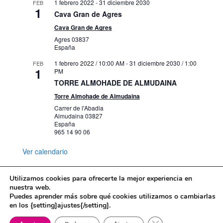
1 febrero 2022
-
31 diciembre 2030
FEB
1
Cava Gran de Agres
Cava Gran de Agres
Agres
03837
España
1 febrero 2022 / 10:00 AM
-
31 diciembre 2030 / 1:00
FEB
1
PM
TORRE ALMOHADE DE ALMUDAINA
Torre Almohade de Almudaina
Carrer de l'Abadia
Almudaina
03827
España
965 14 90 06
Ver calendario
Utilizamos cookies para ofrecerte la mejor experiencia en
nuestra web.
Puedes aprender más sobre qué cookies utilizamos o cambiarlas
Mapa web
Política de Privacidad
en los {setting]ajustes{/setting].
Politica de cookies
Cerrar el banner de 