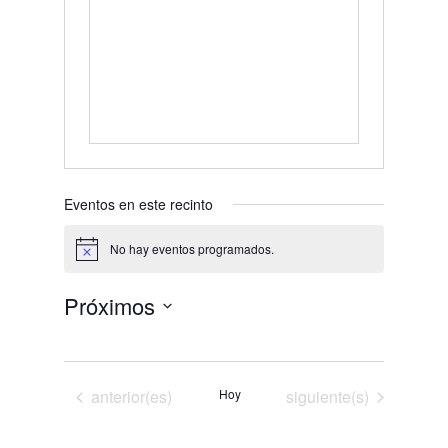
Eventos en este recinto
No hay eventos programados.
Aviso
Próximos
Selecciona
la
fecha.
Eventos
Eventos
anterior(es)
Hoy
siguiente(s)