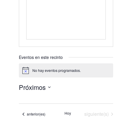
Eventos en este recinto
No hay eventos programados.
Aviso
Próximos
Selecciona
la
fecha.
Eventos
Hoy
siguiente(s)
Eventos
anterior(es)