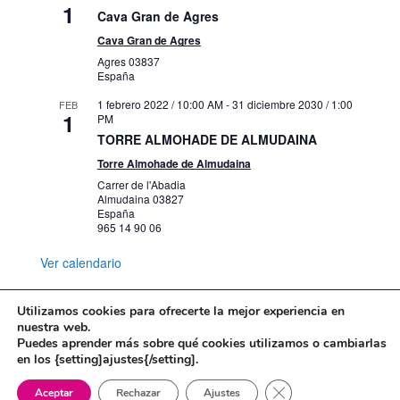
1
Cava Gran de Agres
Cava Gran de Agres
Agres
03837
España
1 febrero 2022 / 10:00 AM
-
31 diciembre 2030 / 1:00
FEB
1
PM
TORRE ALMOHADE DE ALMUDAINA
Torre Almohade de Almudaina
Carrer de l'Abadia
Almudaina
03827
España
965 14 90 06
Ver calendario
Utilizamos cookies para ofrecerte la mejor experiencia en
nuestra web.
Puedes aprender más sobre qué cookies utilizamos o cambiarlas
Mapa web
Política de Privacidad
en los {setting]ajustes{/setting].
Politica de cookies
Cerrar el banner de 
Aceptar
Rechazar
Ajustes