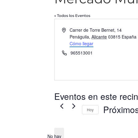
« Todos los Eventos
Dirección
Carrer de Torre Bernet, 14
Penáguila
,
Alicante
03815
España
Cómo llegar
Teléfono
965513001
Eventos en este recin
Próximo
Hoy
Selecciona
la
fecha.
No hay