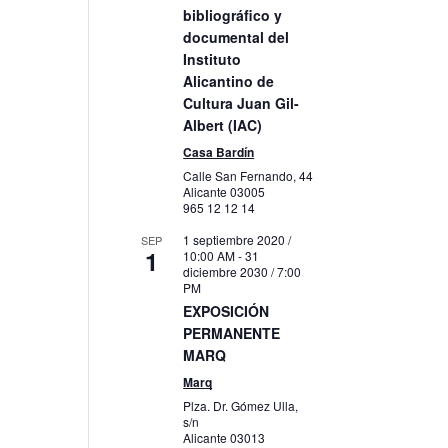
bibliográfico y
documental del
Instituto
Alicantino de
Cultura Juan Gil-
Albert (IAC)
Casa Bardín
Calle San Fernando, 44
Alicante
03005
965 12 12 14
1 septiembre 2020 /
SEP
1
10:00 AM
-
31
diciembre 2030 / 7:00
PM
EXPOSICIÓN
PERMANENTE
MARQ
Marq
Plza. Dr. Gómez Ulla,
s/n
Alicante
03013