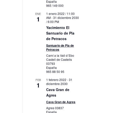
España
965 149 000
1 enero 2022 / 11:00
ENE
1
AM
-
31 diciembre 2030
/ 6:00 PM
Yacimiento El
Santuario de Pla
de Petracos
Santuario de Pla de
Petracos
Camí a la Vall d´Ebo
Castell de Castells
03793
España
965 88 50 95
1 febrero 2022
-
31
FEB
1
diciembre 2030
Cava Gran de
Agres
Cava Gran de Agres
Agres
03837
España