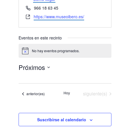
Teléfono
966 18 63 45
Website
https://www.museoibero.es/
Eventos en este recinto
No hay eventos programados.
Aviso
Próximos
Selecciona
la
fecha.
Eventos
Hoy
siguiente(s)
Eventos
anterior(es)
Suscribirse al calendario