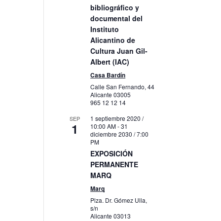
bibliográfico y
documental del
Instituto
Alicantino de
Cultura Juan Gil-
Albert (IAC)
Casa Bardín
Calle San Fernando, 44
Alicante
03005
965 12 12 14
1 septiembre 2020 /
SEP
1
10:00 AM
-
31
diciembre 2030 / 7:00
PM
EXPOSICIÓN
PERMANENTE
MARQ
Marq
Plza. Dr. Gómez Ulla,
s/n
Alicante
03013