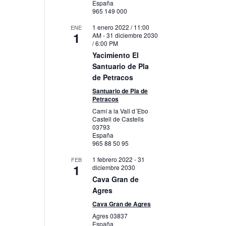
España
965 149 000
1 enero 2022 / 11:00
ENE
1
AM
-
31 diciembre 2030
/ 6:00 PM
Yacimiento El
Santuario de Pla
de Petracos
Santuario de Pla de
Petracos
Camí a la Vall d´Ebo
Castell de Castells
03793
España
965 88 50 95
1 febrero 2022
-
31
FEB
1
diciembre 2030
Cava Gran de
Agres
Cava Gran de Agres
Agres
03837
España