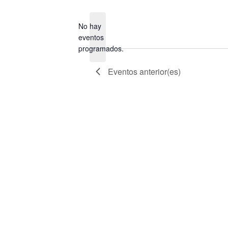
la
fecha.
No hay
eventos
Aviso
programados.
Eventos
anterior(es)