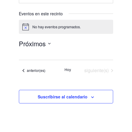
Eventos en este recinto
No hay eventos programados.
Aviso
Próximos
Selecciona
la
fecha.
Eventos
Hoy
siguiente(s)
Eventos
anterior(es)
Suscribirse al calendario