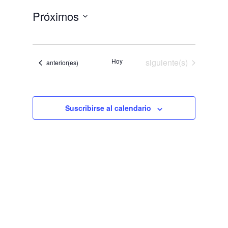
Próximos
Selecciona
la
fecha.
Eventos
Hoy
siguiente(s)
Eventos
anterior(es)
Suscribirse al calendario