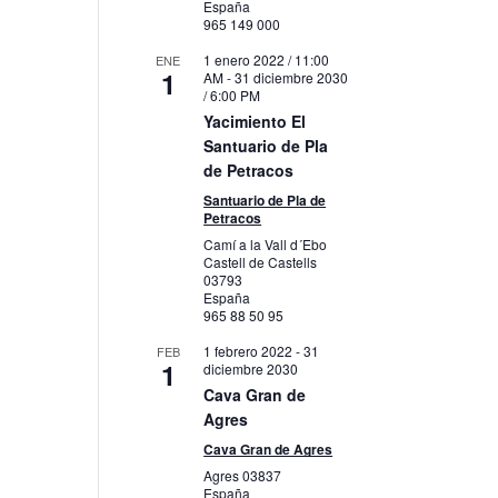
España
965 149 000
1 enero 2022 / 11:00
ENE
1
AM
-
31 diciembre 2030
/ 6:00 PM
Yacimiento El
Santuario de Pla
de Petracos
Santuario de Pla de
Petracos
Camí a la Vall d´Ebo
Castell de Castells
03793
España
965 88 50 95
1 febrero 2022
-
31
FEB
1
diciembre 2030
Cava Gran de
Agres
Cava Gran de Agres
Agres
03837
España