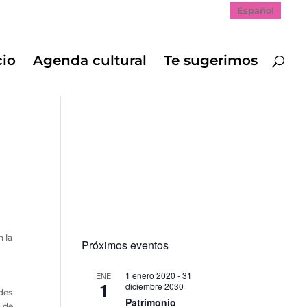
Español
cio
Agenda cultural
Te sugerimos
n la
Próximos eventos
1 enero 2020
-
31
ENE
1
diciembre 2030
edes
Patrimonio
a de