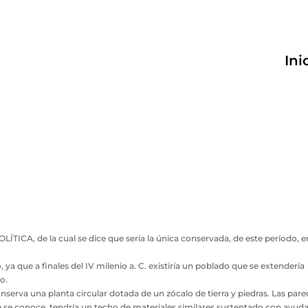
Ini
TICA, de la cual se dice que sería la única conservada, de este período, e
ya que a finales del IV milenio a. C. existiría un poblado que se extendería
o.
erva una planta circular dotada de un zócalo de tierra y piedras. Las par
ue se conoce, tendría un techo de materiales similares sustentado con ayud