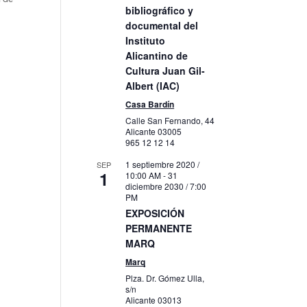
bibliográfico y
documental del
Instituto
Alicantino de
Cultura Juan Gil-
Albert (IAC)
Casa Bardín
Calle San Fernando, 44
Alicante
03005
965 12 12 14
1 septiembre 2020 /
SEP
1
10:00 AM
-
31
diciembre 2030 / 7:00
PM
EXPOSICIÓN
PERMANENTE
MARQ
Marq
Plza. Dr. Gómez Ulla,
s/n
Alicante
03013