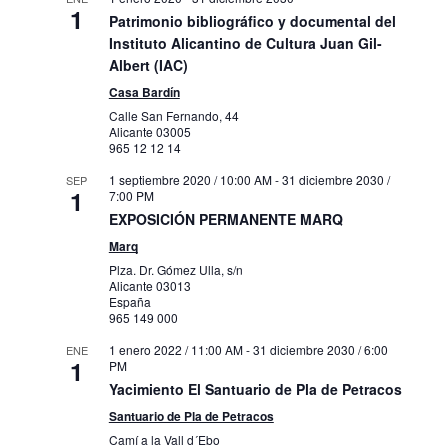
1
Patrimonio bibliográfico y documental del
Instituto Alicantino de Cultura Juan Gil-
Albert (IAC)
Casa Bardín
Calle San Fernando, 44
Alicante
03005
965 12 12 14
1 septiembre 2020 / 10:00 AM
-
31 diciembre 2030 /
SEP
1
7:00 PM
EXPOSICIÓN PERMANENTE MARQ
Marq
Plza. Dr. Gómez Ulla, s/n
Alicante
03013
España
965 149 000
1 enero 2022 / 11:00 AM
-
31 diciembre 2030 / 6:00
ENE
1
PM
Yacimiento El Santuario de Pla de Petracos
Santuario de Pla de Petracos
Camí a la Vall d´Ebo