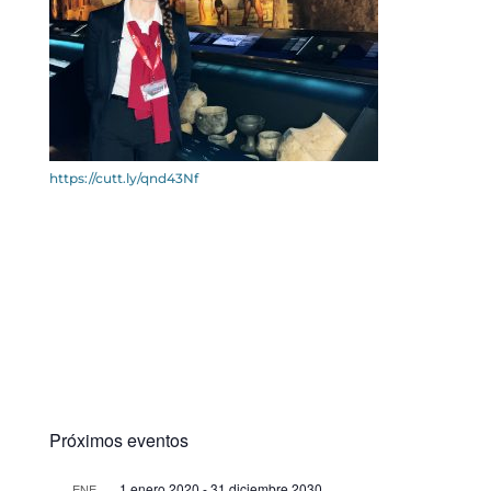
https://cutt.ly/qnd43Nf
Próximos eventos
1 enero 2020
-
31 diciembre 2030
ENE