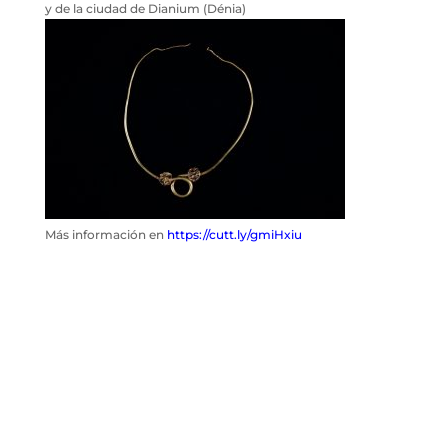
y de la ciudad de Dianium (Dénia)
Más información en
https://cutt.ly/gmiHxiu