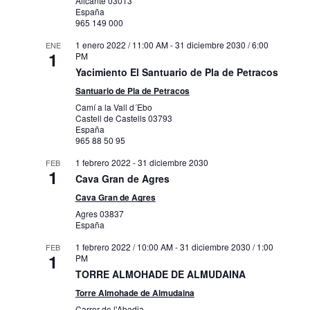
Alicante
03013
España
965 149 000
1 enero 2022 / 11:00 AM
-
31 diciembre 2030 / 6:00
ENE
1
PM
Yacimiento El Santuario de Pla de Petracos
Santuario de Pla de Petracos
Camí a la Vall d´Ebo
Castell de Castells
03793
España
965 88 50 95
1 febrero 2022
-
31 diciembre 2030
FEB
1
Cava Gran de Agres
Cava Gran de Agres
Agres
03837
España
1 febrero 2022 / 10:00 AM
-
31 diciembre 2030 / 1:00
FEB
1
PM
TORRE ALMOHADE DE ALMUDAINA
Torre Almohade de Almudaina
Carrer de l'Abadia