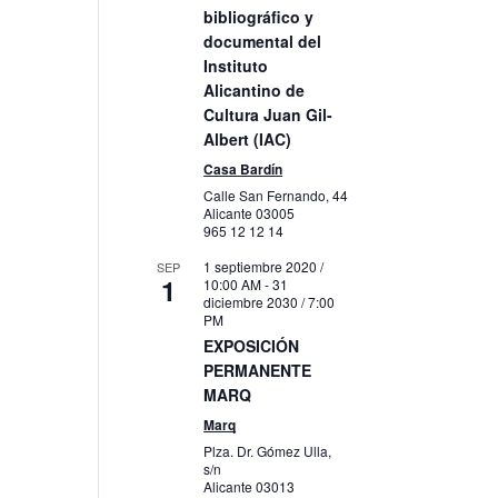
bibliográfico y
documental del
Instituto
Alicantino de
Cultura Juan Gil-
Albert (IAC)
Casa Bardín
Calle San Fernando, 44
Alicante
03005
965 12 12 14
1 septiembre 2020 /
SEP
1
10:00 AM
-
31
diciembre 2030 / 7:00
PM
EXPOSICIÓN
PERMANENTE
MARQ
Marq
Plza. Dr. Gómez Ulla,
s/n
Alicante
03013