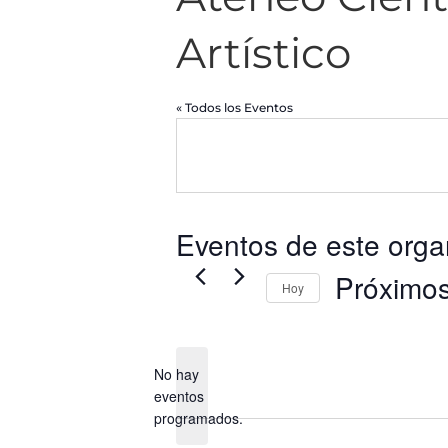
Artístico
« Todos los Eventos
Eventos de este orga
Próximo
Hoy
Selecciona
la
fecha.
No hay
eventos
Aviso
programados.