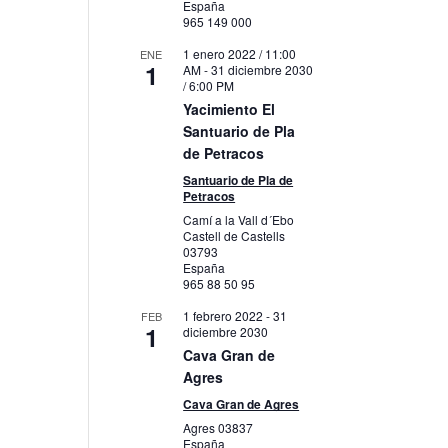
España
965 149 000
1 enero 2022 / 11:00
ENE
1
AM
-
31 diciembre 2030
/ 6:00 PM
Yacimiento El
Santuario de Pla
de Petracos
Santuario de Pla de
Petracos
Camí a la Vall d´Ebo
Castell de Castells
03793
España
965 88 50 95
1 febrero 2022
-
31
FEB
1
diciembre 2030
Cava Gran de
Agres
Cava Gran de Agres
Agres
03837
España