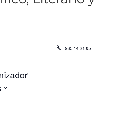
Teléfono
965 14 24 05
nizador
s