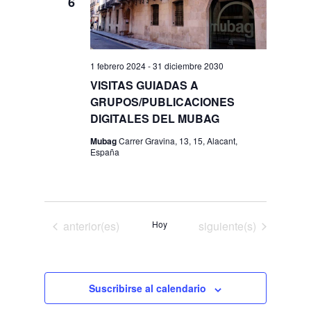
6
1 febrero 2024
-
31 diciembre 2030
VISITAS GUIADAS A
GRUPOS/PUBLICACIONES
DIGITALES DEL MUBAG
Mubag
Carrer Gravina, 13, 15, Alacant,
España
Eventos
Eventos
anterior(es)
Hoy
siguiente(s)
Suscribirse al calendario