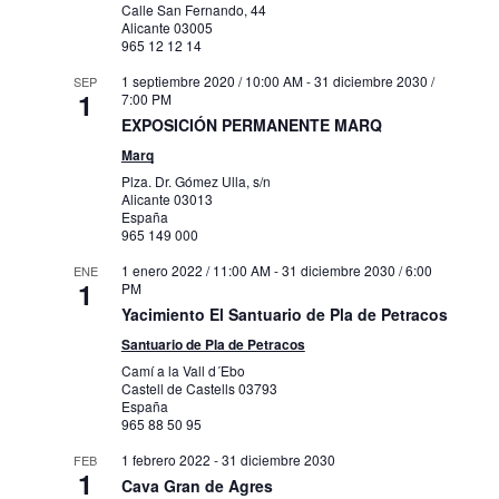
Calle San Fernando, 44
Alicante
03005
965 12 12 14
1 septiembre 2020 / 10:00 AM
-
31 diciembre 2030 /
SEP
1
7:00 PM
EXPOSICIÓN PERMANENTE MARQ
Marq
Plza. Dr. Gómez Ulla, s/n
Alicante
03013
España
965 149 000
1 enero 2022 / 11:00 AM
-
31 diciembre 2030 / 6:00
ENE
1
PM
Yacimiento El Santuario de Pla de Petracos
Santuario de Pla de Petracos
Camí a la Vall d´Ebo
Castell de Castells
03793
España
965 88 50 95
1 febrero 2022
-
31 diciembre 2030
FEB
1
Cava Gran de Agres