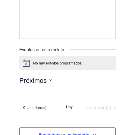
Eventos en este recinto
No hay eventos programados.
Aviso
Próximos
Selecciona
la
fecha.
Eventos
Hoy
siguiente(s)
Eventos
anterior(es)
Suscribirse al calendario