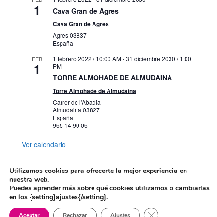
1
Cava Gran de Agres
Cava Gran de Agres
Agres
03837
España
1 febrero 2022 / 10:00 AM
-
31 diciembre 2030 / 1:00
FEB
1
PM
TORRE ALMOHADE DE ALMUDAINA
Torre Almohade de Almudaina
Carrer de l'Abadia
Almudaina
03827
España
965 14 90 06
Ver calendario
Utilizamos cookies para ofrecerte la mejor experiencia en
nuestra web.
Puedes aprender más sobre qué cookies utilizamos o cambiarlas
Mapa web
Política de Privacidad
en los {setting]ajustes{/setting].
Politica de cookies
Cerrar el banner de 
Aceptar
Rechazar
Ajustes