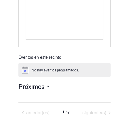
Eventos en este recinto
No hay eventos programados.
Aviso
Próximos
Selecciona
la
fecha.
Eventos
Eventos
anterior(es)
Hoy
siguiente(s)