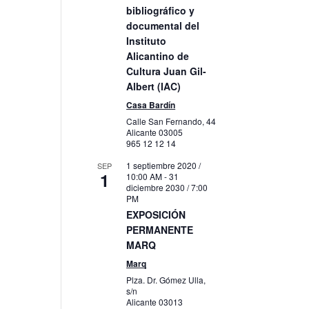
bibliográfico y
documental del
Instituto
Alicantino de
Cultura Juan Gil-
Albert (IAC)
Casa Bardín
Calle San Fernando, 44
Alicante
03005
965 12 12 14
1 septiembre 2020 /
SEP
1
10:00 AM
-
31
diciembre 2030 / 7:00
PM
EXPOSICIÓN
PERMANENTE
MARQ
Marq
Plza. Dr. Gómez Ulla,
s/n
Alicante
03013