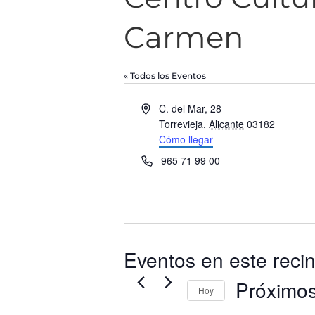
Carmen
« Todos los Eventos
Dirección
C. del Mar, 28
Torrevieja
,
Alicante
03182
Cómo llegar
Teléfono
965 71 99 00
Eventos en este recin
Próximo
Hoy
Selecciona