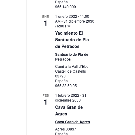
España
965 149 000
1 enero 2022 / 11:00
ENE
1
AM
-
31 diciembre 2030
/ 6:00 PM
Yacimiento El
Santuario de Pla
de Petracos
Santuario de Pla de
Petracos
Camí a la Vall d´Ebo
Castell de Castells
03793
España
965 88 50 95
1 febrero 2022
-
31
FEB
1
diciembre 2030
Cava Gran de
Agres
Cava Gran de Agres
Agres
03837
España