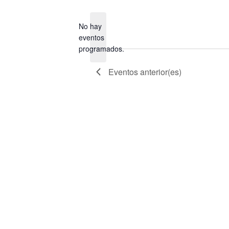
la
fecha.
No hay
eventos
Aviso
programados.
Eventos
anterior(es)