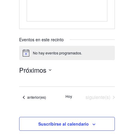
Eventos en este recinto
No hay eventos programados.
Aviso
Próximos
Selecciona
la
fecha.
Eventos
Hoy
siguiente(s)
Eventos
anterior(es)
Suscribirse al calendario