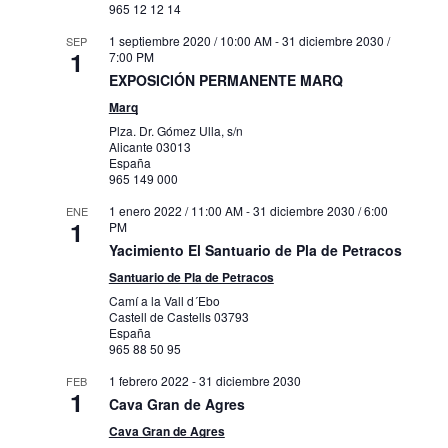
965 12 12 14
1 septiembre 2020 / 10:00 AM
-
31 diciembre 2030 /
SEP
1
7:00 PM
EXPOSICIÓN PERMANENTE MARQ
Marq
Plza. Dr. Gómez Ulla, s/n
Alicante
03013
España
965 149 000
1 enero 2022 / 11:00 AM
-
31 diciembre 2030 / 6:00
ENE
1
PM
Yacimiento El Santuario de Pla de Petracos
Santuario de Pla de Petracos
Camí a la Vall d´Ebo
Castell de Castells
03793
España
965 88 50 95
1 febrero 2022
-
31 diciembre 2030
FEB
1
Cava Gran de Agres
Cava Gran de Agres