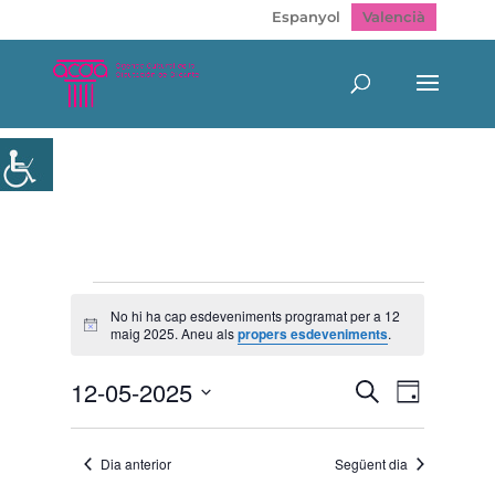
Espanyol
Valencià
Esdeveniments
del
No hi ha cap esdeveniments programat per a 12
Avís
maig 2025. Aneu als
propers esdeveniments
.
12
maig
Navegació
Navegac
12-05-2025
Cerca
2025
Dia
de
visual
Selecciona
visualitz
i
Esdeven
una
cerca
Dia anterior
Següent dia
data.
d'Esdeveni