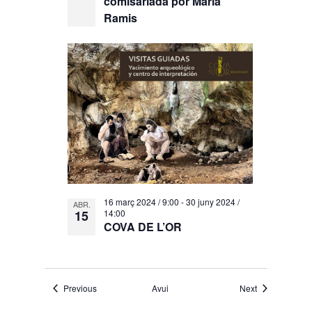
comisariada por María
Ramis
16 març 2024 / 9:00
-
30 juny 2024 /
ABR.
15
14:00
COVA DE L’OR
Esdeveniments
Esdeveniment
Previous
Avui
Next