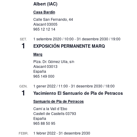
Albert (IAC)
Casa Bardín
Calle San Fernando, 44
Alacant
03005
965 12 12 14
1 setembre 2020 / 10:00
-
31 desembre 2030 / 19:00
SET.
1
EXPOSICIÓN PERMANENTE MARQ
Marq
Plza. Dr. Gómez Ulla, s/n
Alacant
03013
España
965 149 000
1 gener 2022 / 11:00
-
31 desembre 2030 / 18:00
GEN.
1
Yacimiento El Santuario de Pla de Petracos
Santuario de Pla de Petracos
Camí a la Vall d´Ebo
Castell de Castells
03793
España
965 88 50 95
1 febrer 2022
-
31 desembre 2030
FEBR.