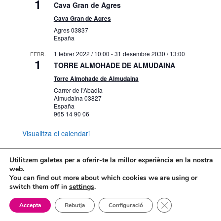
1
Cava Gran de Agres
Cava Gran de Agres
Agres
03837
España
1 febrer 2022 / 10:00
-
31 desembre 2030 / 13:00
FEBR.
1
TORRE ALMOHADE DE ALMUDAINA
Torre Almohade de Almudaina
Carrer de l'Abadia
Almudaina
03827
España
965 14 90 06
Visualitza el calendari
Utilitzem galetes per a oferir-te la millor experiència en la nostra
web.
You can find out more about which cookies we are using or
Mapa web
Política de Privacidad
switch them off in
settings
.
Politica de cookies
Tanca el bàner de
Accepta
Rebutja
Configuració