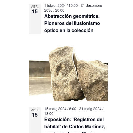
1 febrer 2024 / 10:00
-
31 desembre
ABR.
15
2030 / 20:00
Abstracción geométrica.
Pioneros del ilusionismo
óptico en la colección
15 març 2024 / 8:00
-
31 maig 2024 /
ABR.
15
18:00
Exposición: ‘Registros del
hábitat’ de Carlos Martínez,