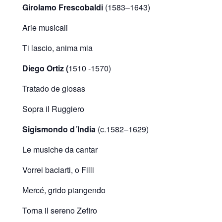
Girolamo Frescobaldi
(1583–1643)
Arie musicali
Ti lascio, anima mia
Diego Ortiz (
1510 -1570)
Tratado de glosas
Sopra il Ruggiero
Sigismondo d´India
(c.1582–1629)
Le musiche da cantar
Vorrei baciarti, o Filli
Mercé, grido piangendo
Torna il sereno Zefiro