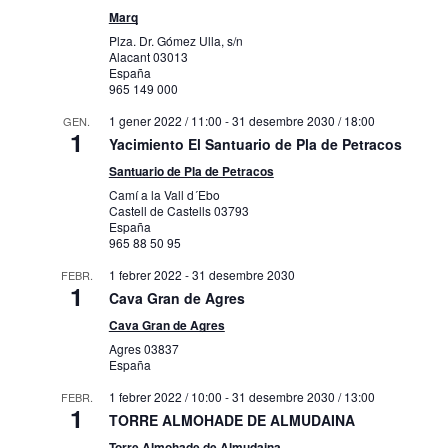
Marq
Plza. Dr. Gómez Ulla, s/n
Alacant
03013
España
965 149 000
1 gener 2022 / 11:00
-
31 desembre 2030 / 18:00
GEN.
1
Yacimiento El Santuario de Pla de Petracos
Santuario de Pla de Petracos
Camí a la Vall d´Ebo
Castell de Castells
03793
España
965 88 50 95
1 febrer 2022
-
31 desembre 2030
FEBR.
1
Cava Gran de Agres
Cava Gran de Agres
Agres
03837
España
1 febrer 2022 / 10:00
-
31 desembre 2030 / 13:00
FEBR.
1
TORRE ALMOHADE DE ALMUDAINA
Torre Almohade de Almudaina