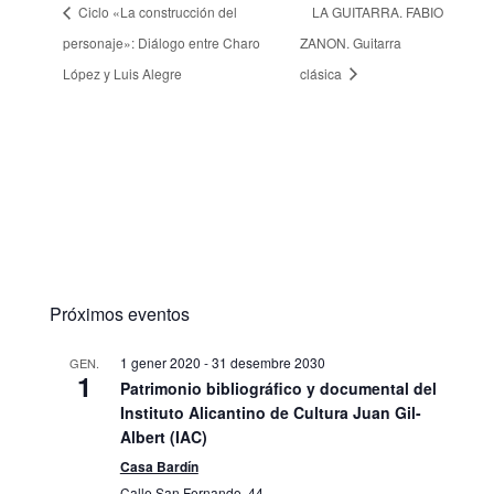
Ciclo «La construcción del
LA GUITARRA. FABIO
personaje»: Diálogo entre Charo
ZANON. Guitarra
López y Luis Alegre
clásica
Próximos eventos
1 gener 2020
-
31 desembre 2030
GEN.
1
Patrimonio bibliográfico y documental del
Instituto Alicantino de Cultura Juan Gil-
Albert (IAC)
Casa Bardín
Calle San Fernando, 44