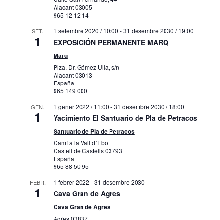
Alacant
03005
965 12 12 14
1 setembre 2020 / 10:00
-
31 desembre 2030 / 19:00
SET.
1
EXPOSICIÓN PERMANENTE MARQ
Marq
Plza. Dr. Gómez Ulla, s/n
Alacant
03013
España
965 149 000
1 gener 2022 / 11:00
-
31 desembre 2030 / 18:00
GEN.
1
Yacimiento El Santuario de Pla de Petracos
Santuario de Pla de Petracos
Camí a la Vall d´Ebo
Castell de Castells
03793
España
965 88 50 95
1 febrer 2022
-
31 desembre 2030
FEBR.
1
Cava Gran de Agres
Cava Gran de Agres
Agres
03837