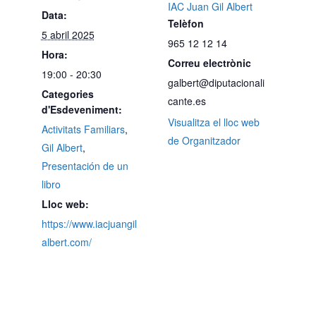
IAC Juan Gil Albert
Data:
Telèfon
5 abril 2025
965 12 12 14
Hora:
Correu electrònic
19:00 - 20:30
galbert@diputacionali
Categories
cante.es
d'Esdeveniment:
Visualitza el lloc web
Activitats Familiars
,
de Organitzador
Gil Albert
,
Presentación de un
libro
Lloc web:
https://www.iacjuangil
albert.com/