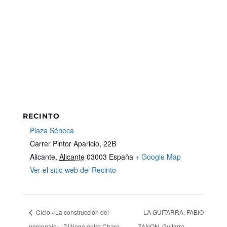
RECINTO
Plaza Séneca
Carrer Pintor Aparicio, 22B
Alicante
,
Alicante
03003
España
+ Google Map
Ver el sitio web del Recinto
Ciclo «La construcción del
LA GUITARRA. FABIO
personaje»: Diálogo entre Charo
ZANON. Guitarra