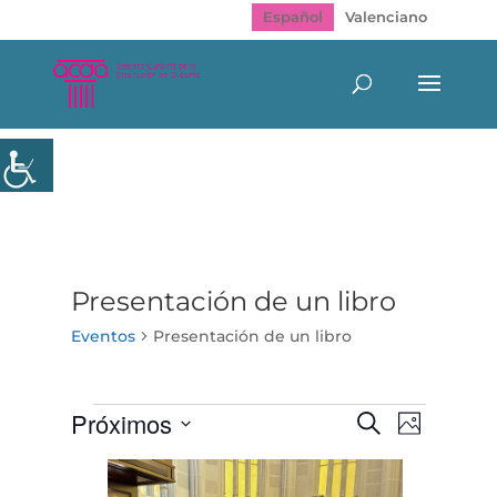
Español
Valenciano
Presentación de un libro
Eventos
Presentación de un libro
Eventos
Navegación
Navegac
Próximos
Buscar
Foto
de
de
Seleccionar
vistas
búsqueda
List
de
fecha.
y
of
Evento