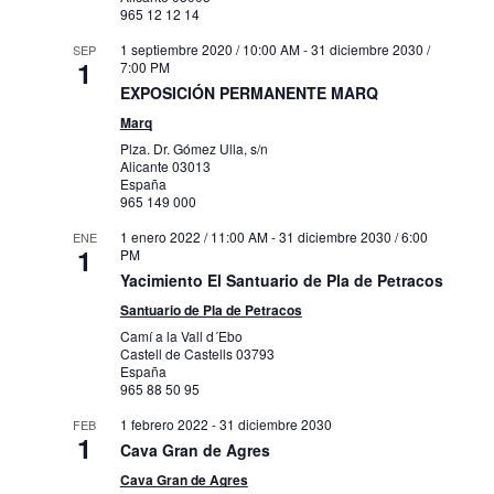
965 12 12 14
1 septiembre 2020 / 10:00 AM
-
31 diciembre 2030 /
SEP
1
7:00 PM
EXPOSICIÓN PERMANENTE MARQ
Marq
Plza. Dr. Gómez Ulla, s/n
Alicante
03013
España
965 149 000
1 enero 2022 / 11:00 AM
-
31 diciembre 2030 / 6:00
ENE
1
PM
Yacimiento El Santuario de Pla de Petracos
Santuario de Pla de Petracos
Camí a la Vall d´Ebo
Castell de Castells
03793
España
965 88 50 95
1 febrero 2022
-
31 diciembre 2030
FEB
1
Cava Gran de Agres
Cava Gran de Agres