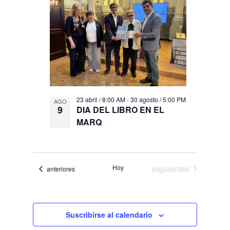
vistas
events
de
in
Eventos
Photo
View
23 abril / 8:00 AM
-
30 agosto / 5:00 PM
AGO
9
DIA DEL LIBRO EN EL
MARQ
Eventos
Hoy
siguientes
Eventos
anteriores
Suscribirse al calendario