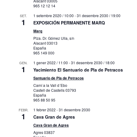
Alacant
03005
965 12 12 14
1 setembre 2020 / 10:00
-
31 desembre 2030 / 19:00
SET.
1
EXPOSICIÓN PERMANENTE MARQ
Marq
Plza. Dr. Gómez Ulla, s/n
Alacant
03013
España
965 149 000
1 gener 2022 / 11:00
-
31 desembre 2030 / 18:00
GEN.
1
Yacimiento El Santuario de Pla de Petracos
Santuario de Pla de Petracos
Camí a la Vall d´Ebo
Castell de Castells
03793
España
965 88 50 95
1 febrer 2022
-
31 desembre 2030
FEBR.
1
Cava Gran de Agres
Cava Gran de Agres
Agres
03837