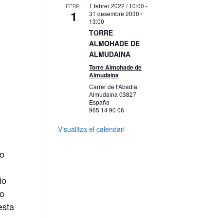
1 febrer 2022 / 10:00
-
FEBR.
1
31 desembre 2030 /
13:00
TORRE
ALMOHADE DE
ALMUDAINA
Torre Almohade de
Almudaina
Carrer de l'Abadia
Almudaina
03827
España
965 14 90 06
Visualitza el calendari
io
io
mo
esta