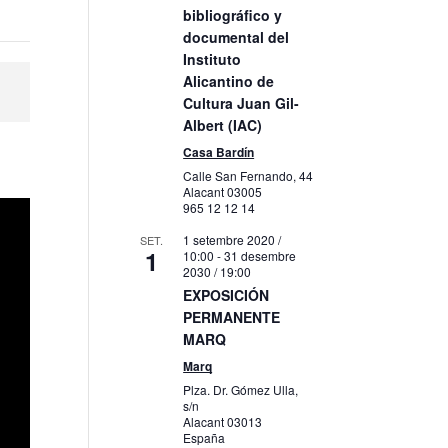
bibliográfico y
documental del
Instituto
Alicantino de
Cultura Juan Gil-
Albert (IAC)
Casa Bardín
Calle San Fernando, 44
Alacant
03005
965 12 12 14
1 setembre 2020 /
SET.
1
10:00
-
31 desembre
2030 / 19:00
EXPOSICIÓN
PERMANENTE
MARQ
Marq
Plza. Dr. Gómez Ulla,
s/n
Alacant
03013
España