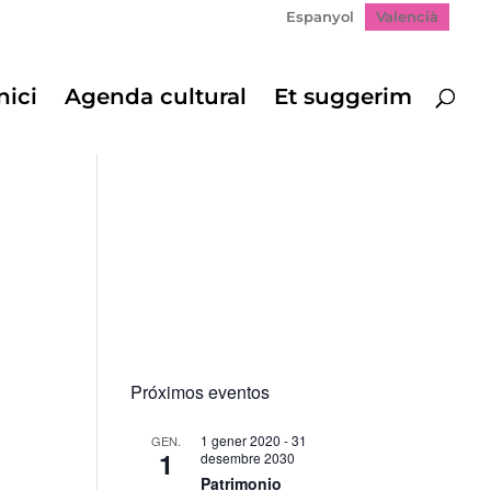
Espanyol
Valencià
nici
Agenda cultural
Et suggerim
Próximos eventos
1 gener 2020
-
31
GEN.
1
desembre 2030
Patrimonio