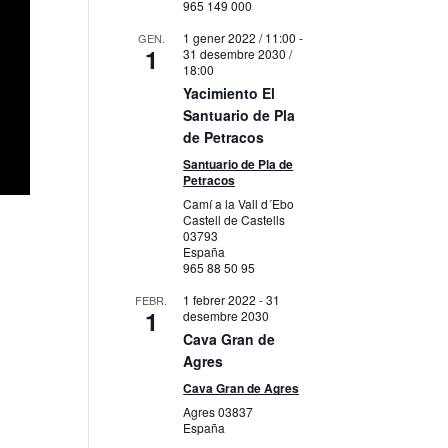
965 149 000
1 gener 2022 / 11:00
-
GEN.
1
31 desembre 2030 /
18:00
Yacimiento El
Santuario de Pla
de Petracos
Santuario de Pla de
Petracos
Camí a la Vall d´Ebo
Castell de Castells
03793
España
965 88 50 95
1 febrer 2022
-
31
FEBR.
1
desembre 2030
Cava Gran de
Agres
Cava Gran de Agres
Agres
03837
España