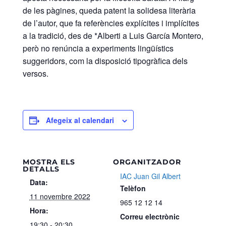
de les pàgines, queda patent la solidesa literària
de l’autor, que fa referències explícites i implícites
a la tradició, des de *Alberti a Luis García Montero,
però no renúncia a experiments lingüístics
suggeridors, com la disposició tipogràfica dels
versos.
Afegeix al calendari
MOSTRA ELS
ORGANITZADOR
DETALLS
IAC Juan Gil Albert
Data:
Telèfon
11 novembre 2022
965 12 12 14
Hora:
Correu electrònic
19:30 - 20:30