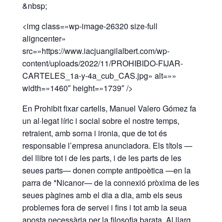
&nbsp;
<img class=»wp-image-26320 size-full
aligncenter»
src=»https://www.iacjuangilalbert.com/wp-
content/uploads/2022/11/PROHIBIDO-FIJAR-
CARTELES_1a-y-4a_cub_CAS.jpg» alt=»»
width=»1460″ height=»1739″ />
En Prohibit fixar cartells, Manuel Valero Gómez fa
un al·legat líric i social sobre el nostre temps,
retraient, amb sorna i ironia, que de tot és
responsable l’empresa anunciadora. Els títols —
del llibre tot i de les parts, i de les parts de les
seues parts— donen compte antipoètica —en la
parra de *Nicanor— de la connexió pròxima de les
seues pàgines amb el dia a dia, amb els seus
problemes fora de servei i fins i tot amb la seua
aposta necessària per la filosofia barata. Al llarg