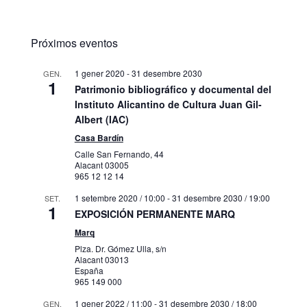
Próximos eventos
1 gener 2020
-
31 desembre 2030
GEN.
1
Patrimonio bibliográfico y documental del
Instituto Alicantino de Cultura Juan Gil-
Albert (IAC)
Casa Bardín
Calle San Fernando, 44
Alacant
03005
965 12 12 14
1 setembre 2020 / 10:00
-
31 desembre 2030 / 19:00
SET.
1
EXPOSICIÓN PERMANENTE MARQ
Marq
Plza. Dr. Gómez Ulla, s/n
Alacant
03013
España
965 149 000
1 gener 2022 / 11:00
-
31 desembre 2030 / 18:00
GEN.