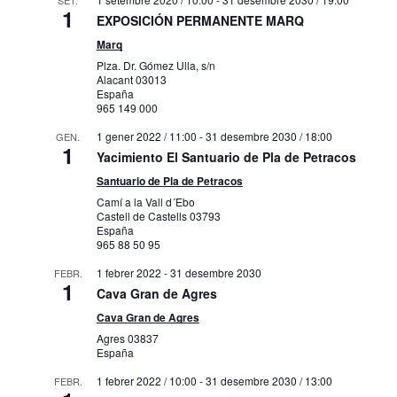
SET.
1
EXPOSICIÓN PERMANENTE MARQ
Marq
Plza. Dr. Gómez Ulla, s/n
Alacant
03013
España
965 149 000
1 gener 2022 / 11:00
-
31 desembre 2030 / 18:00
GEN.
1
Yacimiento El Santuario de Pla de Petracos
Santuario de Pla de Petracos
Camí a la Vall d´Ebo
Castell de Castells
03793
España
965 88 50 95
1 febrer 2022
-
31 desembre 2030
FEBR.
1
Cava Gran de Agres
Cava Gran de Agres
Agres
03837
España
1 febrer 2022 / 10:00
-
31 desembre 2030 / 13:00
FEBR.