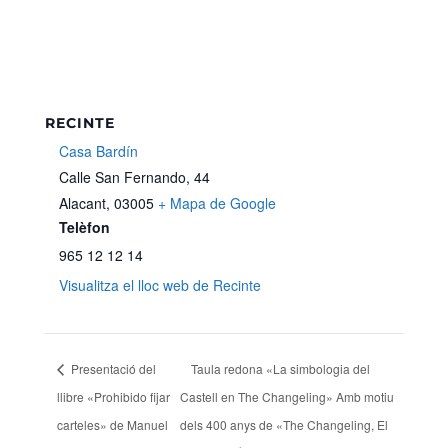
RECINTE
Casa Bardín
Calle San Fernando, 44
Alacant
,
03005
+ Mapa de Google
Telèfon
965 12 12 14
Visualitza el lloc web de Recinte
Presentació del
Taula redona «La simbologia del
llibre «Prohibido fijar
Castell en The Changeling» Amb motiu
carteles» de Manuel
dels 400 anys de «The Changeling, El