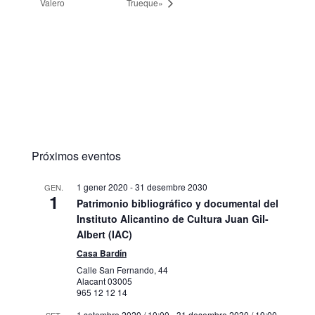
Valero
Trueque»
Próximos eventos
1 gener 2020
-
31 desembre 2030
GEN.
1
Patrimonio bibliográfico y documental del
Instituto Alicantino de Cultura Juan Gil-
Albert (IAC)
Casa Bardín
Calle San Fernando, 44
Alacant
03005
965 12 12 14
1 setembre 2020 / 10:00
-
31 desembre 2030 / 19:00