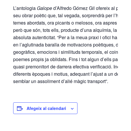
L’antologia
Galope
d’Alfredo Gómez Gil ofereix al paladar 
seu obrar poètic que, tal vegada, sorprendrà per l’heteroge
temes abordats, ora picants o melosos, ora aspres o *ju
però que són, tots ells, producte d’una alquímia, la seu
absoluta autenticitat. “Per a la meua praxi i ofici ha sigut
en l’aglutinada baralla de motivacions poètiques, dates
geogràfics, emocions i similituds temporals, el coinciden
poemes propis ja oblidats. Fins i tot algun d’ells parell a
quasi premonitori de darrera efectiva verificació. Incorp
diferents èpoques i motius, adequant l’ajust a un determin
semblar un assoliment d’alié màgic transport”.
Afegeix al calendari