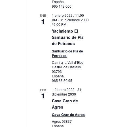
España
965 149 000
1 enero 2022 / 11:00
ENE
1
AM
-
31 diciembre 2030
/ 6:00 PM
Yacimiento El
Santuario de Pla
de Petracos
Santuario de Pla de
Petracos
Camí a la Vall d´Ebo
Castell de Castells
03793
España
965 88 50 95
1 febrero 2022
-
31
FEB
1
diciembre 2030
Cava Gran de
Agres
Cava Gran de Agres
Agres
03837
España