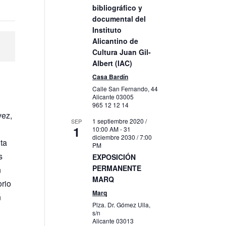
bibliográfico y
documental del
Instituto
Alicantino de
Cultura Juan Gil-
Albert (IAC)
Casa Bardín
Calle San Fernando, 44
Alicante
03005
965 12 12 14
vez,
1 septiembre 2020 /
SEP
1
10:00 AM
-
31
diciembre 2030 / 7:00
uta
PM
s
EXPOSICIÓN
PERMANENTE
n
MARQ
orio
Marq
n
Plza. Dr. Gómez Ulla,
s/n
Alicante
03013