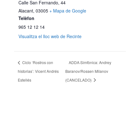
Calle San Fernando, 44
Alacant
,
03005
+ Mapa de Google
Telèfon
965 12 12 14
Visualitza el lloc web de Recinte
Ciclo ‘Rostros con
ADDA·Simfònica: Andrey
historias’: Vicent Andrés
Baranov/Rossen Milanov
Estellés
(CANCELADO)