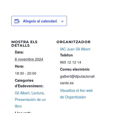
Afegeix al calendari
MOSTRA ELS
ORGANITZADOR
DETALLS
IAC Juan Gil Albert
Data:
Telèfon
8 novembre 2024
965 12 12 14
Hora:
Correu electrònic
18:30 - 20:00
galbert@diputacionali
Categories
cante.es
d'Esdeveniment:
Visualitza el lloc web
Gil Albert
,
Lectura
,
de Organitzador
Presentación de un
libro