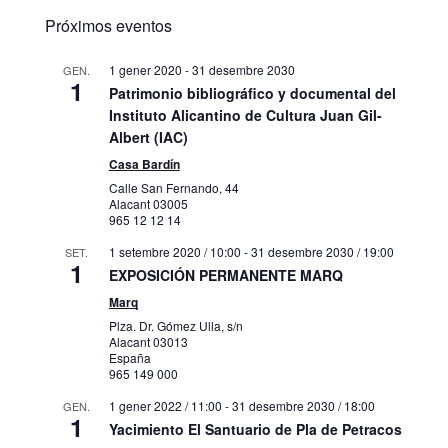
Próximos eventos
1 gener 2020
-
31 desembre 2030
GEN.
1
Patrimonio bibliográfico y documental del
Instituto Alicantino de Cultura Juan Gil-
Albert (IAC)
Casa Bardín
Calle San Fernando, 44
Alacant
03005
965 12 12 14
1 setembre 2020 / 10:00
-
31 desembre 2030 / 19:00
SET.
1
EXPOSICIÓN PERMANENTE MARQ
Marq
Plza. Dr. Gómez Ulla, s/n
Alacant
03013
España
965 149 000
1 gener 2022 / 11:00
-
31 desembre 2030 / 18:00
GEN.
1
Yacimiento El Santuario de Pla de Petracos