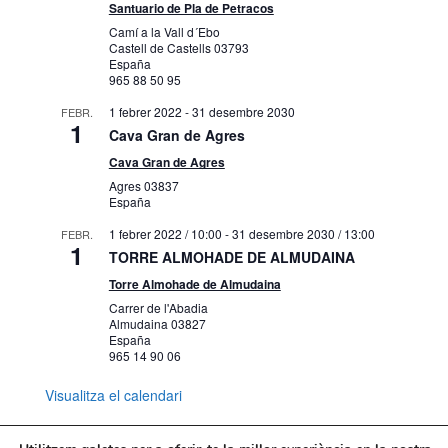
Santuario de Pla de Petracos
Camí a la Vall d´Ebo
Castell de Castells
03793
España
965 88 50 95
1 febrer 2022
-
31 desembre 2030
FEBR.
1
Cava Gran de Agres
Cava Gran de Agres
Agres
03837
España
1 febrer 2022 / 10:00
-
31 desembre 2030 / 13:00
FEBR.
1
TORRE ALMOHADE DE ALMUDAINA
Torre Almohade de Almudaina
Carrer de l'Abadia
Almudaina
03827
España
965 14 90 06
Visualitza el calendari