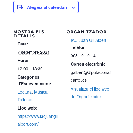
Afegeix al calendari
MOSTRA ELS
ORGANITZADOR
DETALLS
IAC Juan Gil Albert
Data:
Telèfon
7 setembre 2024
965 12 12 14
Hora:
Correu electrònic
12:00 - 13:30
galbert@diputacionali
Categories
cante.es
d'Esdeveniment:
Visualitza el lloc web
Lectura
,
Música
,
de Organitzador
Talleres
Lloc web:
https://www.iacjuangil
albert.com/