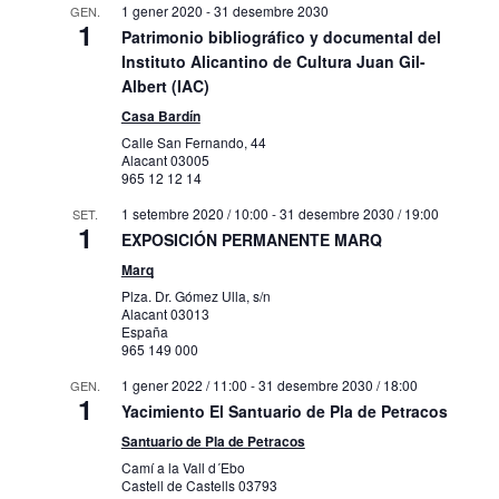
1 gener 2020
-
31 desembre 2030
GEN.
1
Patrimonio bibliográfico y documental del
Instituto Alicantino de Cultura Juan Gil-
Albert (IAC)
Casa Bardín
Calle San Fernando, 44
Alacant
03005
965 12 12 14
1 setembre 2020 / 10:00
-
31 desembre 2030 / 19:00
SET.
1
EXPOSICIÓN PERMANENTE MARQ
Marq
Plza. Dr. Gómez Ulla, s/n
Alacant
03013
España
965 149 000
1 gener 2022 / 11:00
-
31 desembre 2030 / 18:00
GEN.
1
Yacimiento El Santuario de Pla de Petracos
Santuario de Pla de Petracos
Camí a la Vall d´Ebo
Castell de Castells
03793