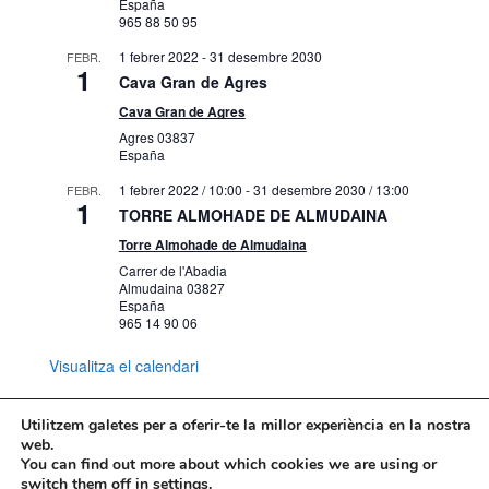
España
965 88 50 95
1 febrer 2022
-
31 desembre 2030
FEBR.
1
Cava Gran de Agres
Cava Gran de Agres
Agres
03837
España
1 febrer 2022 / 10:00
-
31 desembre 2030 / 13:00
FEBR.
1
TORRE ALMOHADE DE ALMUDAINA
Torre Almohade de Almudaina
Carrer de l'Abadia
Almudaina
03827
España
965 14 90 06
Visualitza el calendari
Utilitzem galetes per a oferir-te la millor experiència en la nostra
web.
You can find out more about which cookies we are using or
Mapa web
Política de Privacidad
switch them off in
settings
.