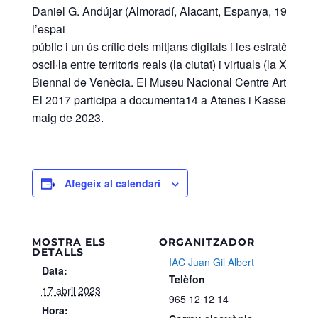
Daniel G. Andújar (Almoradí, Alacant, Espanya, 1966) és un 
l’espai
públic i un ús crític dels mitjans digitals i les estratègie
oscil·la entre territoris reals (la ciutat) i virtuals (la X
Biennal de Venècia. El Museu Nacional Centre Art Reina 
El 2017 participa a
documenta14
a Atenes i Kassel. El se
maig de 2023.
Afegeix al calendari
MOSTRA ELS
ORGANITZADOR
DETALLS
IAC Juan Gil Albert
Data:
Telèfon
17 abril 2023
965 12 12 14
Hora: