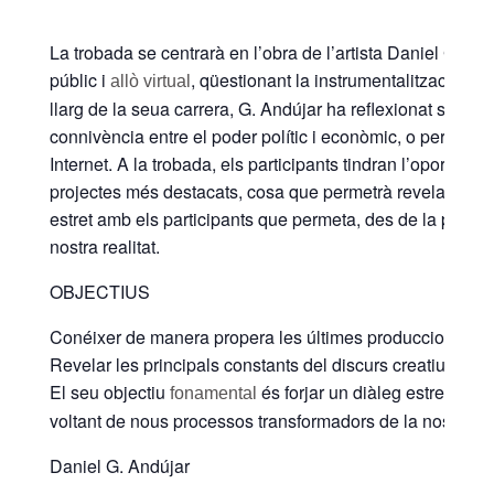
La trobada se centrarà en l’obra de l’artista Daniel G. An
públic i
, qüestionant la instrumentalització amb
allò virtual
llarg de la seua carrera, G. Andújar ha reflexionat sobre 
connivència entre el poder polític i econòmic, o per gene
Internet. A la trobada, els participants tindran l’oportuni
projectes més destacats, cosa que permetrà revelar les pri
estret amb els participants que permeta, des de la pràctic
nostra realitat.
OBJECTIUS
Conéixer de manera propera les últimes produccions de l’
Revelar les principals constants del discurs creatiu i crític
El seu objectiu
és forjar un diàleg estret amb 
fonamental
voltant de nous processos transformadors de la nostra rea
Daniel G. Andújar