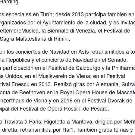
Harding.
os especiales en Turín; desde 2013 participa también en
organizados por el Ayuntamiento de la ciudad, y es invita
ettembreMusica, la Biennale di Venezia, el Festival de
 Sagra Malatestiana di Rimini.
en los conciertos de Navidad en Asís retransmitidos a t
 la República y el concierto de Navidad en el Senado.
 participación en el Festival de Salzburgo y la Philharm
s Unidos, en el Musikverein de Viena; en el Festival
ival Enescu en 2013. Realizó giras por Alemania, Suiza
Sinfonía de Beethoven en la Royal Opera House de Mascat
nzerthaus de Viena y en 2019 en el Festival Dvorák de
ipal del Festival de Ópera Rossini de Pesaro.
a Traviata à Paris; Rigoletto a Mantova, dirigida por Meh
n diretta, retransmitida por Rai1. También graba temas y