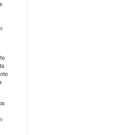
s
an
to
ta
anto
a
os
en