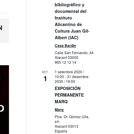
bibliográfico y
documental del
Instituto
Alicantino de
N
Cultura Juan Gil-
Albert (IAC)
Casa Bardín
Calle San Fernando, 44
Alacant
03005
965 12 12 14
1 setembre 2020 /
SET.
1
10:00
-
31 desembre
2030 / 19:00
EXPOSICIÓN
PERMANENTE
MARQ
Marq
Plza. Dr. Gómez Ulla,
s/n
Alacant
03013
España