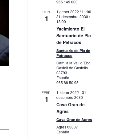
965 149 000
1 gener 2022 / 11:00
-
GEN.
1
31 desembre 2030 /
18:00
Yacimiento El
Santuario de Pla
de Petracos
Santuario de Pla de
Petracos
Camí a la Vall d´Ebo
Castell de Castells
03793
España
965 88 50 95
1 febrer 2022
-
31
FEBR.
1
desembre 2030
Cava Gran de
Agres
Cava Gran de Agres
Agres
03837
España