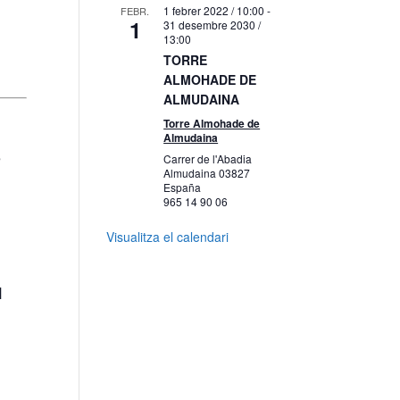
1 febrer 2022 / 10:00
-
FEBR.
1
31 desembre 2030 /
13:00
TORRE
ALMOHADE DE
ALMUDAINA
Torre Almohade de
Almudaina
e
Carrer de l'Abadia
Almudaina
03827
España
965 14 90 06
Visualitza el calendari
1