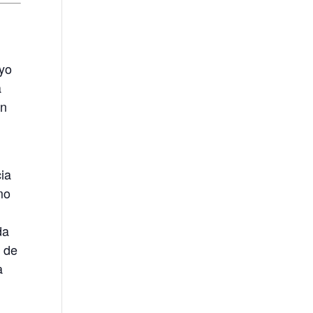
ayo
a
en
ia
mo
da
 de
a