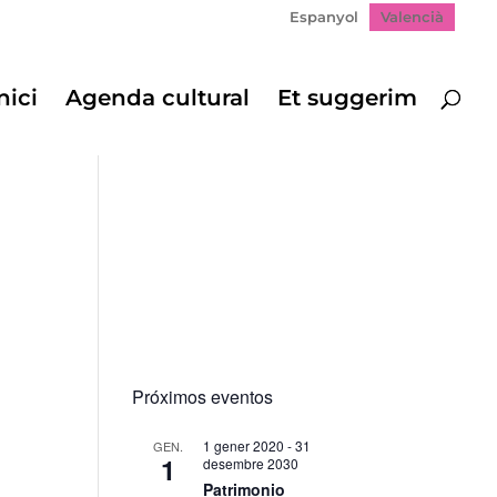
Espanyol
Valencià
nici
Agenda cultural
Et suggerim
Próximos eventos
1 gener 2020
-
31
GEN.
1
desembre 2030
Patrimonio