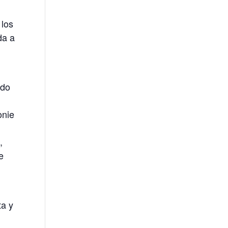
 los
da a
odo
onie
,
e
ta y