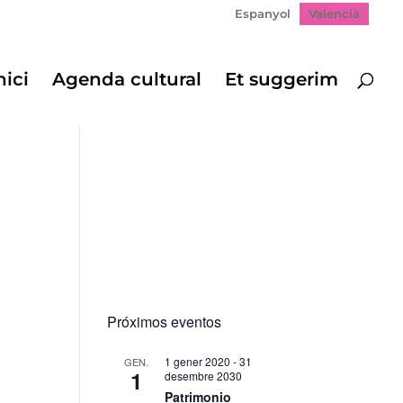
Espanyol
Valencià
nici
Agenda cultural
Et suggerim
Próximos eventos
1 gener 2020
-
31
GEN.
1
desembre 2030
gació
Patrimonio