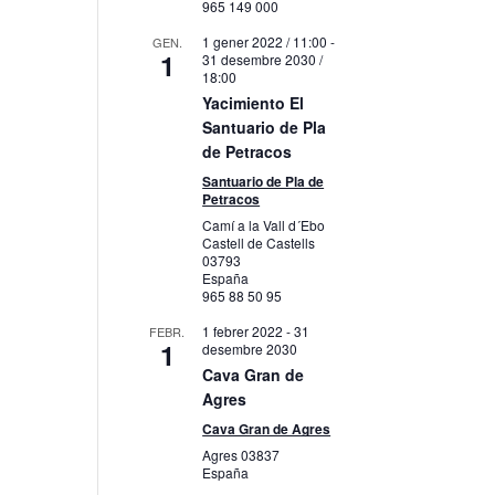
965 149 000
1 gener 2022 / 11:00
-
GEN.
1
31 desembre 2030 /
18:00
Yacimiento El
Santuario de Pla
de Petracos
Santuario de Pla de
Petracos
Camí a la Vall d´Ebo
Castell de Castells
03793
España
965 88 50 95
1 febrer 2022
-
31
FEBR.
1
desembre 2030
Cava Gran de
Agres
Cava Gran de Agres
Agres
03837
España