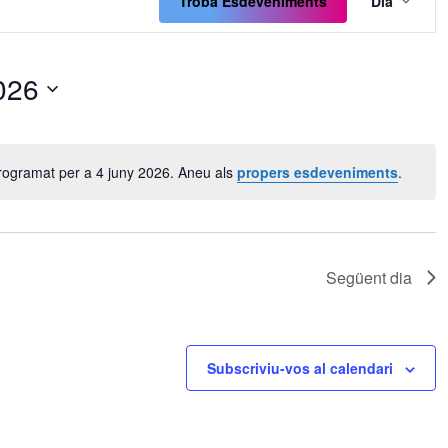
de
Troba Esdeveniments
Dia
visua
Esde
026
rogramat per a 4 juny 2026. Aneu als
propers esdeveniments
.
Avís
Següent dia
Subscriviu-vos al calendari