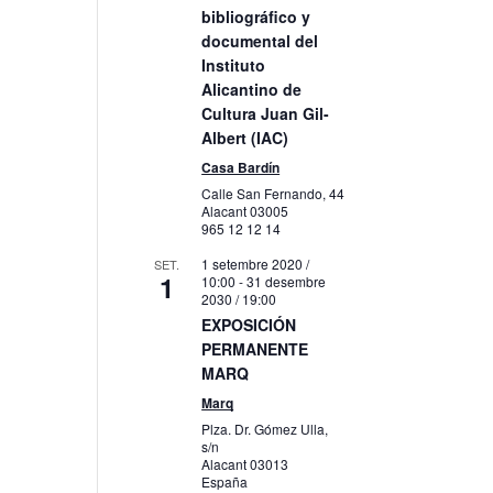
bibliográfico y
litzacions
documental del
veniment
Instituto
Alicantino de
Cultura Juan Gil-
Albert (IAC)
Casa Bardín
Calle San Fernando, 44
Alacant
03005
965 12 12 14
1 setembre 2020 /
SET.
1
10:00
-
31 desembre
2030 / 19:00
EXPOSICIÓN
PERMANENTE
MARQ
Marq
Plza. Dr. Gómez Ulla,
s/n
Alacant
03013
España