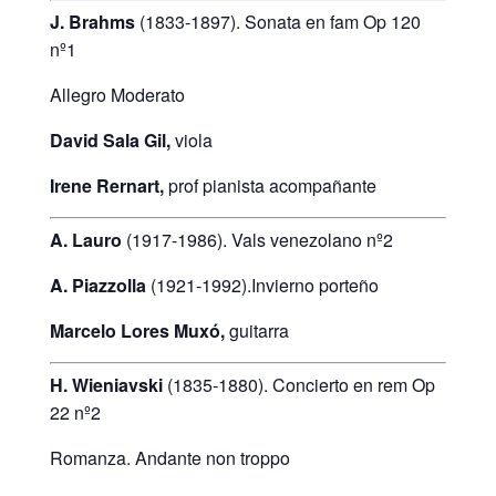
J. Brahms
(1833-1897). Sonata en fam Op 120
nº1
Allegro Moderato
David Sala Gil,
viola
Irene Rernart,
prof pianista acompañante
A. Lauro
(1917-1986). Vals venezolano nº2
A. Piazzolla
(1921-1992).Invierno porteño
Marcelo Lores Muxó,
guitarra
H. Wieniavski
(
1835-1880). Concierto en rem Op
22 nº2
Romanza. Andante non troppo