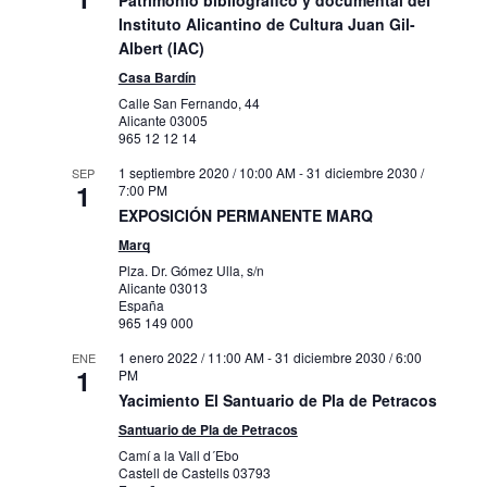
Patrimonio bibliográfico y documental del
Instituto Alicantino de Cultura Juan Gil-
Albert (IAC)
Casa Bardín
Calle San Fernando, 44
Alicante
03005
965 12 12 14
1 septiembre 2020 / 10:00 AM
-
31 diciembre 2030 /
SEP
1
7:00 PM
EXPOSICIÓN PERMANENTE MARQ
Marq
Plza. Dr. Gómez Ulla, s/n
Alicante
03013
España
965 149 000
1 enero 2022 / 11:00 AM
-
31 diciembre 2030 / 6:00
ENE
1
PM
Yacimiento El Santuario de Pla de Petracos
Santuario de Pla de Petracos
Camí a la Vall d´Ebo
Castell de Castells
03793