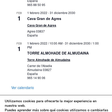
España
965 88 50 95
1 febrero 2022
-
31 diciembre 2030
FEB
1
Cava Gran de Agres
Cava Gran de Agres
Agres
03837
España
1 febrero 2022 / 10:00 AM
-
31 diciembre 2030 / 1:00
FEB
1
PM
TORRE ALMOHADE DE ALMUDAINA
Torre Almohade de Almudaina
Carrer de l'Abadia
Almudaina
03827
España
965 14 90 06
Ver calendario
Utilizamos cookies para ofrecerte la mejor experiencia en
nuestra web.
Puedes aprender más sobre qué cookies utilizamos o cambiarlas
Mapa web
Política de Privacidad