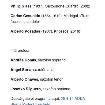
Philip Glass
(1937). Saxophone Quartet. (2002)
Carlos Gesualdo
(1564-1619). Madrigal «Tu m
´uccidi, o crudele“
Alberto Posadas
(1967). Knossos (2016)
Intérpretes:
Andrés
Gomis,
saxofón soprano
Ángel Soria,
saxofón alto
Alberto Chaves,
saxofón tenor
Josetxo
Silguero,
saxofón barítono
Descárgate el programa aquí:
25-4-14 ADDA
Sigma Project concierto