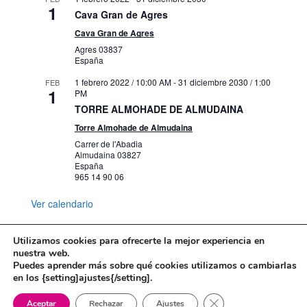
1
Cava Gran de Agres
Cava Gran de Agres
Agres
03837
España
1 febrero 2022 / 10:00 AM
-
31 diciembre 2030 / 1:00
FEB
1
PM
TORRE ALMOHADE DE ALMUDAINA
Torre Almohade de Almudaina
Carrer de l'Abadia
Almudaina
03827
España
965 14 90 06
Ver calendario
Utilizamos cookies para ofrecerte la mejor experiencia en
nuestra web.
Puedes aprender más sobre qué cookies utilizamos o cambiarlas
Mapa web
Política de Privacidad
en los {setting]ajustes{/setting].
Politica de cookies
Cerrar el banner de 
Aceptar
Rechazar
Ajustes