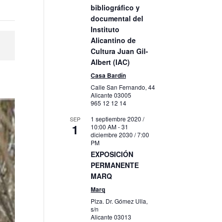
bibliográfico y
documental del
Instituto
Alicantino de
Cultura Juan Gil-
Albert (IAC)
Casa Bardín
Calle San Fernando, 44
Alicante
03005
965 12 12 14
1 septiembre 2020 /
SEP
1
10:00 AM
-
31
diciembre 2030 / 7:00
PM
EXPOSICIÓN
PERMANENTE
MARQ
Marq
Plza. Dr. Gómez Ulla,
s/n
Alicante
03013