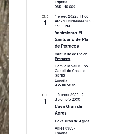
España
965 149 000
1 enero 2022 / 11:00
ENE
1
AM
-
31 diciembre 2030
/ 6:00 PM
Yacimiento El
Santuario de Pla
de Petracos
Santuario de Pla de
Petracos
Camí a la Vall d´Ebo
Castell de Castells
03793
España
965 88 50 95
1 febrero 2022
-
31
FEB
1
diciembre 2030
Cava Gran de
Agres
Cava Gran de Agres
Agres
03837
España