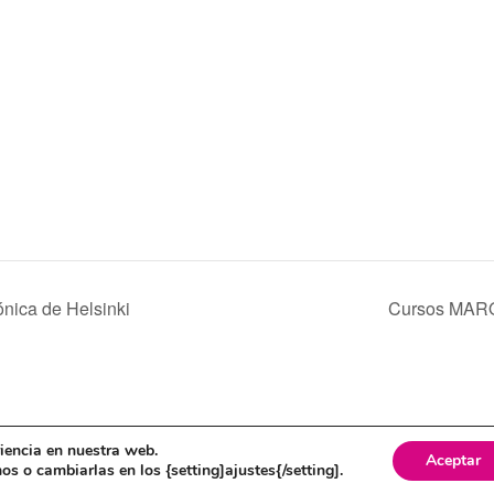
nica de Helsinki
Cursos MA
itica de cookies
riencia en nuestra web.
Aceptar
s o cambiarlas en los {setting]ajustes{/setting].