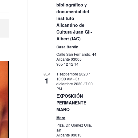
bibliográfico y
documental del
Instituto
Alicantino de
Cultura Juan Gil-
Albert (IAC)
Casa Bardín
Calle San Fernando, 44
Alicante
03005
965 12 12 14
1 septiembre 2020 /
SEP
1
10:00 AM
-
31
diciembre 2030 / 7:00
PM
EXPOSICIÓN
PERMANENTE
MARQ
Marq
Plza. Dr. Gómez Ulla,
s/n
Alicante
03013