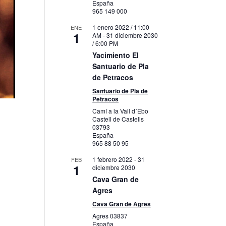
España
965 149 000
1 enero 2022 / 11:00
ENE
1
AM
-
31 diciembre 2030
/ 6:00 PM
Yacimiento El
Santuario de Pla
de Petracos
Santuario de Pla de
Petracos
Camí a la Vall d´Ebo
Castell de Castells
03793
España
965 88 50 95
1 febrero 2022
-
31
FEB
1
diciembre 2030
Cava Gran de
Agres
Cava Gran de Agres
Agres
03837
España