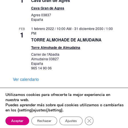
Cava Gran de Agres
Cava Gran de Agres
Agres
03837
España
1 febrero 2022 / 10:00 AM
-
31 diciembre 2030 / 1:00
FEB
1
PM
TORRE ALMOHADE DE ALMUDAINA
Torre Almohade de Almudaina
Carrer de l'Abadia
Almudaina
03827
España
965 14 90 06
Ver calendario
Utilizamos cookies para ofrecerte la mejor experiencia en
nuestra web.
Puedes aprender más sobre qué cookies utilizamos o cambiarlas
Mapa web
Política de Privacidad
en los {setting]ajustes{/setting].
Politica de cookies
Cerrar el banner de 
Aceptar
Rechazar
Ajustes