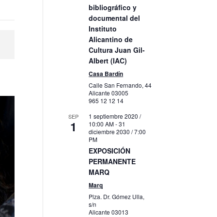
bibliográfico y
documental del
Instituto
Alicantino de
Cultura Juan Gil-
Albert (IAC)
Casa Bardín
Calle San Fernando, 44
Alicante
03005
965 12 12 14
1 septiembre 2020 /
SEP
1
10:00 AM
-
31
diciembre 2030 / 7:00
PM
EXPOSICIÓN
PERMANENTE
MARQ
Marq
Plza. Dr. Gómez Ulla,
s/n
Alicante
03013