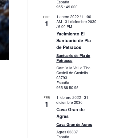
España
965 149 000
1 enero 2022 / 11:00
ENE
1
AM
-
31 diciembre 2030
/ 6:00 PM
Yacimiento El
Santuario de Pla
de Petracos
Santuario de Pla de
Petracos
Camí a la Vall d´Ebo
Castell de Castells
03793
España
965 88 50 95
1 febrero 2022
-
31
FEB
1
diciembre 2030
Cava Gran de
Agres
Cava Gran de Agres
Agres
03837
España