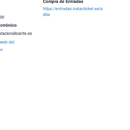
Compra de Entradas
https://entradas.instanticket.es/a
dda
 00
ectrónico
acionalicante.es
o web del
or