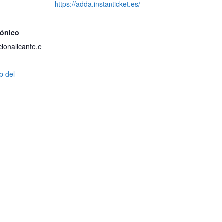
https://adda.instanticket.es/
rónico
ionalicante.e
eb del