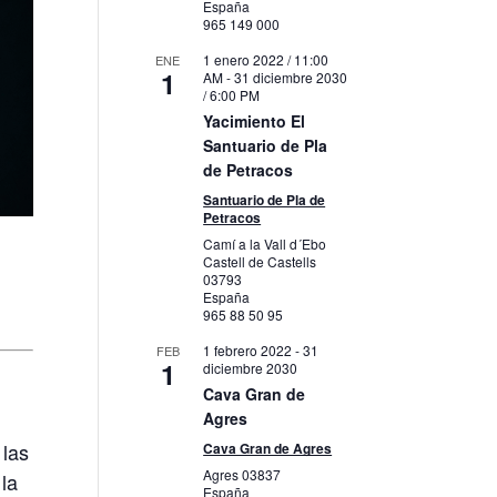
España
965 149 000
1 enero 2022 / 11:00
ENE
1
AM
-
31 diciembre 2030
/ 6:00 PM
Yacimiento El
Santuario de Pla
de Petracos
Santuario de Pla de
Petracos
Camí a la Vall d´Ebo
Castell de Castells
03793
España
965 88 50 95
1 febrero 2022
-
31
FEB
1
diciembre 2030
Cava Gran de
Agres
 las
Cava Gran de Agres
Agres
03837
 la
España