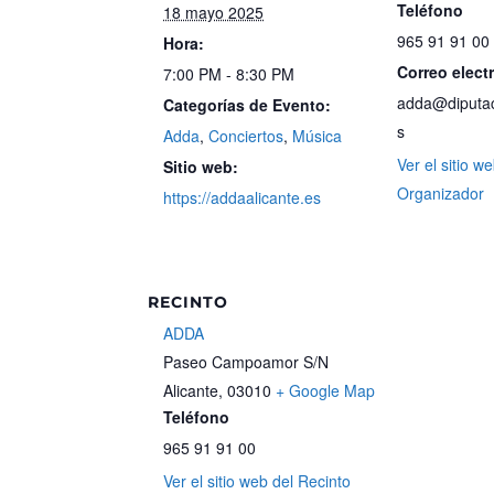
Teléfono
18 mayo 2025
965 91 91 00
Hora:
Correo elect
7:00 PM - 8:30 PM
adda@diputac
Categorías de Evento:
s
Adda
,
Conciertos
,
Música
Ver el sitio w
Sitio web:
Organizador
https://addaalicante.es
RECINTO
ADDA
Paseo Campoamor S/N
Alicante
,
03010
+ Google Map
Teléfono
965 91 91 00
Ver el sitio web del Recinto