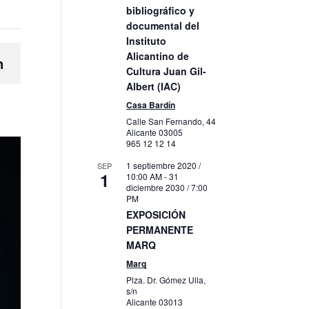
bibliográfico y
documental del
Instituto
Alicantino de
n
Cultura Juan Gil-
Albert (IAC)
Casa Bardín
Calle San Fernando, 44
Alicante
03005
965 12 12 14
1 septiembre 2020 /
SEP
1
10:00 AM
-
31
diciembre 2030 / 7:00
PM
EXPOSICIÓN
PERMANENTE
MARQ
Marq
Plza. Dr. Gómez Ulla,
s/n
Alicante
03013