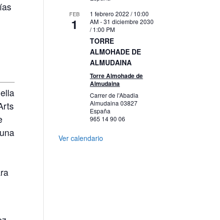
ías
1 febrero 2022 / 10:00
FEB
1
AM
-
31 diciembre 2030
/ 1:00 PM
TORRE
ALMOHADE DE
ALMUDAINA
Torre Almohade de
Almudaina
ella
Carrer de l'Abadia
Almudaina
03827
Arts
España
e
965 14 90 06
 una
Ver calendario
ara
ez-