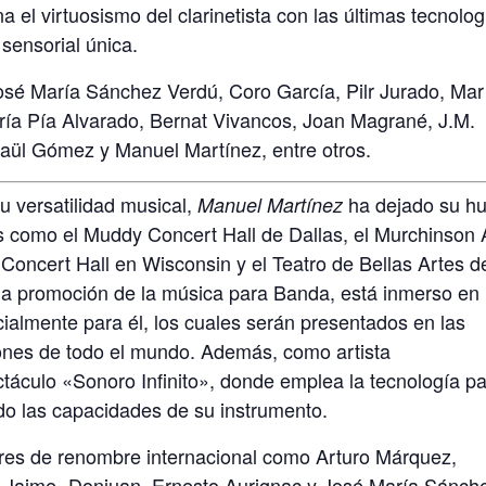
el virtuosismo del clarinetista con las últimas tecnolog
sensorial única.
osé María Sánchez Verdú, Coro García, Pilr Jurado, Mar
aría Pía Alvarado, Bernat Vivancos, Joan Magrané, J.M.
aül Gómez y Manuel Martínez, entre otros.
u versatilidad musical,
ha dejado su hu
Manuel Martínez
s como el Muddy Concert Hall de Dallas, el Murchinson 
Concert Hall en Wisconsin y el Teatro de Bellas Artes d
a promoción de la música para Banda, está inmerso en
ialmente para él, los cuales serán presentados en las
ones de todo el mundo. Además, como artista
ectáculo «Sonoro Infinito», donde emplea la tecnología p
do las capacidades de su instrumento.
res de renombre internacional como Arturo Márquez,
 Jaime- Donjuan, Ernesto Aurignac y José María Sánch