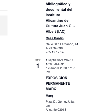
bibliográfico y
documental del
Instituto
Alicantino de
s
Cultura Juan Gil-
Albert (IAC)
Casa Bardín
Calle San Fernando, 44
Alicante
03005
965 12 12 14
1 septiembre 2020 /
SEP
1
10:00 AM
-
31
diciembre 2030 / 7:00
PM
EXPOSICIÓN
PERMANENTE
MARQ
Marq
Plza. Dr. Gómez Ulla,
s/n
Alicante
03013