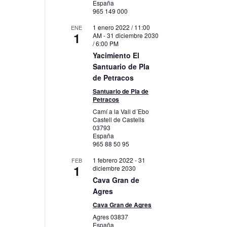
España
965 149 000
1 enero 2022 / 11:00
ENE
1
AM
-
31 diciembre 2030
/ 6:00 PM
Yacimiento El
Santuario de Pla
de Petracos
Santuario de Pla de
Petracos
Camí a la Vall d´Ebo
Castell de Castells
03793
España
965 88 50 95
1 febrero 2022
-
31
FEB
1
diciembre 2030
Cava Gran de
Agres
Cava Gran de Agres
Agres
03837
España