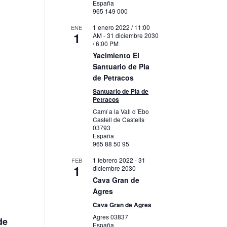
España
965 149 000
1 enero 2022 / 11:00
ENE
1
AM
-
31 diciembre 2030
/ 6:00 PM
Yacimiento El
Santuario de Pla
de Petracos
Santuario de Pla de
Petracos
Camí a la Vall d´Ebo
Castell de Castells
03793
España
965 88 50 95
1 febrero 2022
-
31
FEB
1
diciembre 2030
Cava Gran de
Agres
Cava Gran de Agres
Agres
03837
de
España