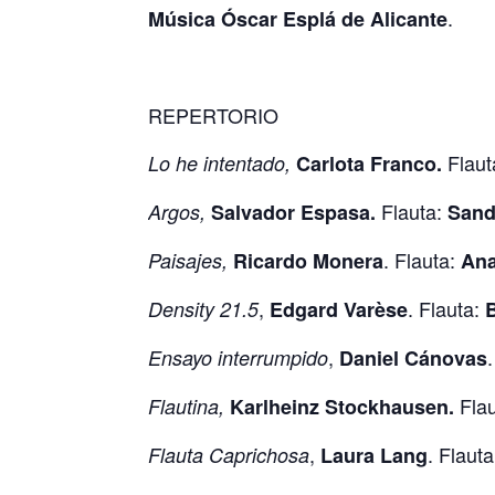
.
Música Óscar Esplá de Alicante
REPERTORIO
Flau
Lo he intentado,
Carlota Franco.
Flauta:
Argos,
Salvador Espasa.
Sand
. Flauta:
Paisajes,
Ricardo Monera
Ana
,
. Flauta:
Density 21.5
Edgard Varèse
,
Ensayo interrumpido
Daniel Cánovas
Fla
Flautina,
Karlheinz Stockhausen.
,
. Flaut
Flauta Caprichosa
Laura Lang