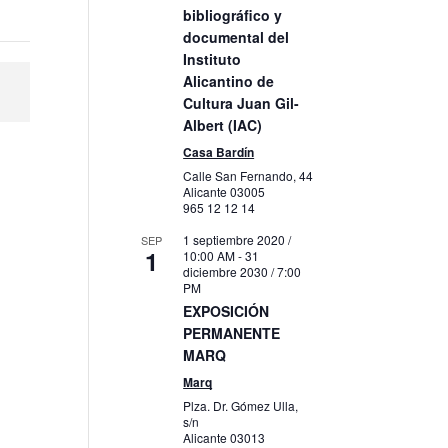
bibliográfico y
documental del
Instituto
Alicantino de
Cultura Juan Gil-
Albert (IAC)
Casa Bardín
Calle San Fernando, 44
Alicante
03005
965 12 12 14
1 septiembre 2020 /
SEP
1
10:00 AM
-
31
diciembre 2030 / 7:00
PM
EXPOSICIÓN
PERMANENTE
MARQ
Marq
Plza. Dr. Gómez Ulla,
s/n
Alicante
03013