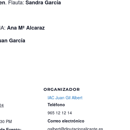
. Flauta:
en
Sandra García
MA:
Ana Mª Alcaraz
uan García
ORGANIZADOR
IAC Juan Gil Albert
Teléfono
24
965 12 12 14
Correo electrónico
:30 PM
galbert@diputacionalicante.es
 de Evento: