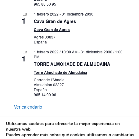
965 88 50 95
1 febrero 2022
-
31 diciembre 2030
FEB
1
Cava Gran de Agres
Cava Gran de Agres
Agres
03837
España
1 febrero 2022 / 10:00 AM
-
31 diciembre 2030 / 1:00
FEB
1
PM
TORRE ALMOHADE DE ALMUDAINA
Torre Almohade de Almudaina
Carrer de l'Abadia
Almudaina
03827
España
965 14 90 06
Ver calendario
Utilizamos cookies para ofrecerte la mejor experiencia en
nuestra web.
Puedes aprender más sobre qué cookies utilizamos o cambiarlas
Mapa web
Política de Privacidad