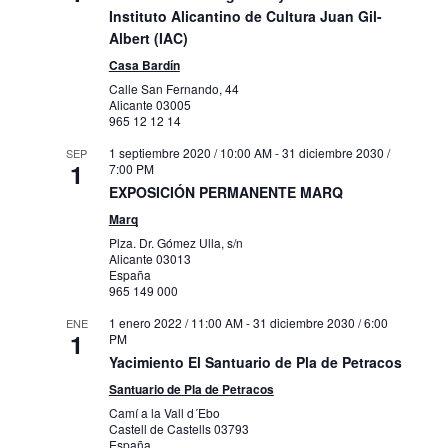
Instituto Alicantino de Cultura Juan Gil-
Albert (IAC)
Casa Bardín
Calle San Fernando, 44
Alicante
03005
965 12 12 14
1 septiembre 2020 / 10:00 AM
-
31 diciembre 2030 /
SEP
1
7:00 PM
EXPOSICIÓN PERMANENTE MARQ
Marq
Plza. Dr. Gómez Ulla, s/n
Alicante
03013
España
965 149 000
1 enero 2022 / 11:00 AM
-
31 diciembre 2030 / 6:00
ENE
1
PM
Yacimiento El Santuario de Pla de Petracos
Santuario de Pla de Petracos
Camí a la Vall d´Ebo
Castell de Castells
03793
España