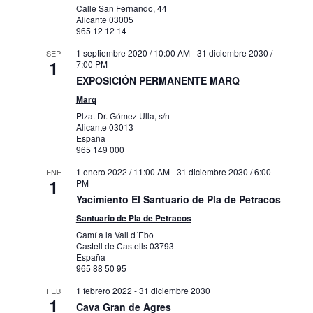
Calle San Fernando, 44
Alicante
03005
965 12 12 14
1 septiembre 2020 / 10:00 AM
-
31 diciembre 2030 /
SEP
1
7:00 PM
EXPOSICIÓN PERMANENTE MARQ
Marq
Plza. Dr. Gómez Ulla, s/n
Alicante
03013
España
965 149 000
1 enero 2022 / 11:00 AM
-
31 diciembre 2030 / 6:00
ENE
1
PM
Yacimiento El Santuario de Pla de Petracos
Santuario de Pla de Petracos
Camí a la Vall d´Ebo
Castell de Castells
03793
España
965 88 50 95
1 febrero 2022
-
31 diciembre 2030
FEB
1
Cava Gran de Agres